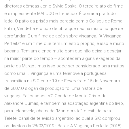
diretoras gêmeas Jen e Sylvia Soska. O terceiro ato do filme
é simplesmente MALUCO e frenético. É porrada pra todo
lado. O pátio da prisão mais parecia com o Coliseu de Roma.
Enfim, Vendetta é o tipo de obra que não há muito no que se
aprofundar. É um filme de ação sobre vingança. “A Vingança
Perfeita” é um filme que tem um estilo próprio, e isso é muito
bacana. Tem um elenco muito bom que não deixa a desejar
na maior parte do tempo – acontecem alguns exageros da
parte da Margot, mas isso pode ser considerado para muitos
como uma … Vingança é uma telenovela portuguesa
transmitida na SIC entre 19 de Fevereiro e 16 de Novembro
de 2007.O slogan da produção foi Uma história de
vingança.Foi baseada n'O Conde de Monte Cristo de
Alexandre Dumas, e também na adaptação argentina do livro,
para telenovela, chamada "Montecristo", e exibida pela
Telefe, canal de televisão argentino, ao qual a SIC comprou
os direitos da 28/03/2019 · Baixar A Vingança Perfeita (2018)