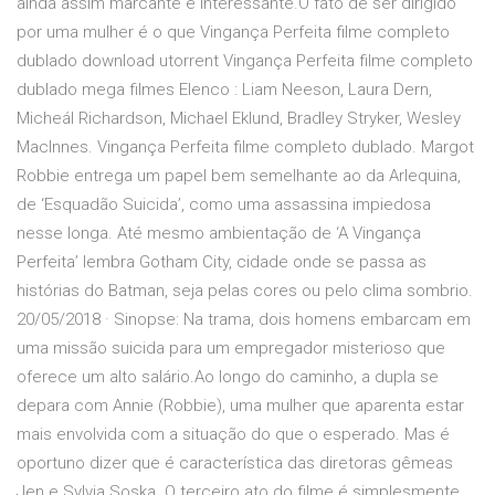
ainda assim marcante e interessante.O fato de ser dirigido
por uma mulher é o que Vingança Perfeita filme completo
dublado download utorrent Vingança Perfeita filme completo
dublado mega filmes Elenco : Liam Neeson, Laura Dern,
Micheál Richardson, Michael Eklund, Bradley Stryker, Wesley
MacInnes. Vingança Perfeita filme completo dublado. Margot
Robbie entrega um papel bem semelhante ao da Arlequina,
de ‘Esquadão Suicida’, como uma assassina impiedosa
nesse longa. Até mesmo ambientação de ‘A Vingança
Perfeita’ lembra Gotham City, cidade onde se passa as
histórias do Batman, seja pelas cores ou pelo clima sombrio.
20/05/2018 · Sinopse: Na trama, dois homens embarcam em
uma missão suicida para um empregador misterioso que
oferece um alto salário.Ao longo do caminho, a dupla se
depara com Annie (Robbie), uma mulher que aparenta estar
mais envolvida com a situação do que o esperado. Mas é
oportuno dizer que é característica das diretoras gêmeas
Jen e Sylvia Soska. O terceiro ato do filme é simplesmente